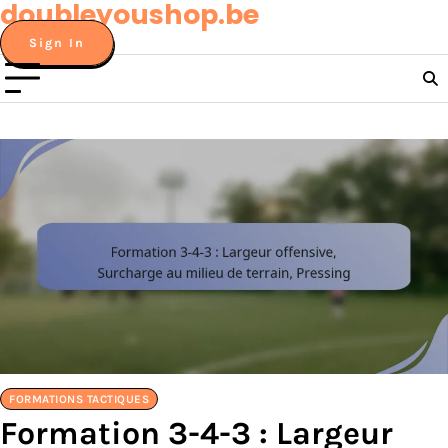
doubleyoushop.be
Skip
to
Sign In
content
FORMATIONS TACTIQUES
Formation 3-4-3 : Largeur